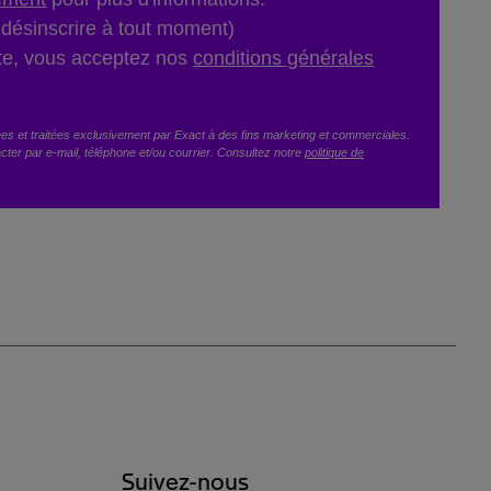
désinscrire à tout moment)
te, vous acceptez nos
conditions générales
tées et traitées exclusivement par Exact à des fins marketing et commerciales.
cter par e-mail, téléphone et/ou courrier. Consultez notre
politique de
Suivez-nous