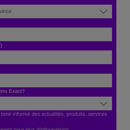
)
nnu Exact?
tenir informé des actualités, produits, services
tement
pour plus d'informations.