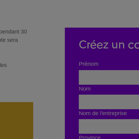
 pendant 30
Créez un co
pte sera
Prénom
les
Nom
Nom de l'entreprise
Province