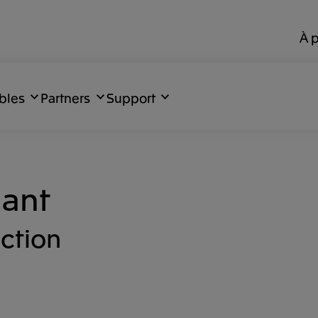
À 
bles
Partners
Support
nant
ction