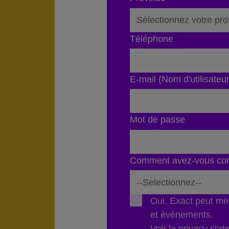
Téléphone
E-mail (Nom d'utilisateur
Mot de passe
Comment avez-vous co
Oui, Exact peut me 
et événements.
Voir la
privacy sta