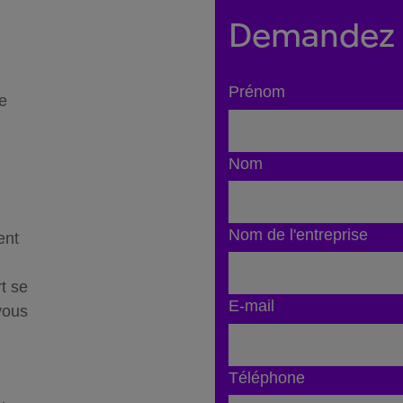
Demandez 
Prénom
e
Nom
Nom de l'entreprise
ent
t se
E-mail
vous
Téléphone