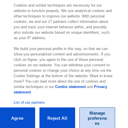
Cookies and similar techniques are necessary for our
website to function properly. We use analytical cookies and
other techniques to improve our website. With personal
2.000 spécialistes
sont prêts à vous aider
cookies, we and our 17 partners collect information about
you and track your internet behavior within, and possibly
also outside our website based on unique identifiers, such
Contact
as your IP address.
Exact Belgium
We build your personal profile in this way, so that we can
Avenue Reine Astrid 166
show you personalized content and advertisements. If you
click on Agree, you agree to the use of these personal
1780 Wemmel
cookies on our website. You can withdraw your consent to
Belgique
personal cookies or change your choice at any time via the
Lieu
Cookie Settings at the bottom of the website. Want to know
more? You can read more about the use of cookies and
similar techniques in our
Cookie statement
and
Privacy
statement
List of our partners
Manage
Agree
Reject All
preferenc
© Exact 2026
es