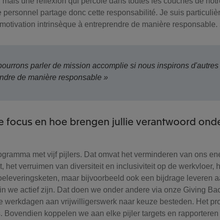
, mais une réflexion qui percole dans toutes les couches de notr
personnel partage donc cette responsabilité. Je suis particuliè
e motivation intrinsèque à entreprendre de manière responsable.
ourrons parler de mission accomplie si nous inspirons d'autres
endre de manière responsable »
ullie focus en hoe brengen jullie verantwoord on
ramma met vijf pijlers. Dat omvat het verminderen van ons en
t, het verruimen van diversiteit en inclusiviteit op de werkvloer,
eleveringsketen, maar bijvoorbeeld ook een bijdrage leveren a
we actief zijn. Dat doen we onder andere via onze Giving Bac
e werkdagen aan vrijwilligerswerk naar keuze besteden. Het p
s. Bovendien koppelen we aan elke pijler targets en rapporteren