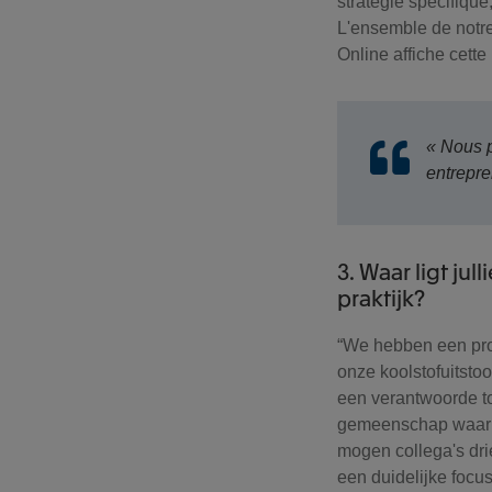
stratégie spécifique
L'ensemble de notre 
Online affiche cett
« Nous p
entrepr
3. Waar ligt j
praktijk?
“We hebben een prog
onze koolstofuitstoo
een verantwoorde to
gemeenschap waarin 
mogen collega's dri
een duidelijke focu