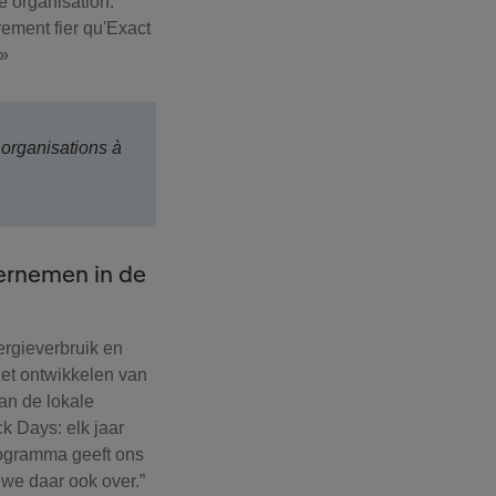
e organisation.
rement fier qu'Exact
 »
 organisations à
dernemen in de
ergieverbruik en
 het ontwikkelen van
an de lokale
k Days: elk jaar
rogramma geeft ons
 we daar ook over.”