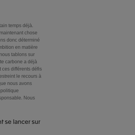
tain temps déjà.
t maintenant chose
avons donc déterminé
mbition en matière
 nous tablons sur
nte carbone a déjà
ces différents défis
streint le recours à
rsque nous avons
politique
esponsable. Nous
 se lancer sur