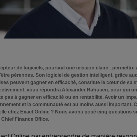
epteur de logiciels, poursuit une mission claire : permettre
être pérennes. Son logiciel de gestion intelligent, grâce auq
es peuvent gagner en efficacité, constitue le cœur de sa st
ffectivement, vous répondra Alexander Rahusen, pour qui u
e pas à gagner en efficacité ou en rentabilité. Avoir un impa
ronnement et la communauté est au moins aussi important.
-elle chez Exact Online ? Nous avons posé cinq questions su
 Chief Finance Office.
xact Online par entreprendre de manière respon