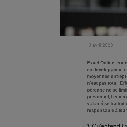
13 avril 2023
Exact Online, conc
se développer et d'
moyennes entrepris
n'est pas tout ! E
pérenne ne se limit
personnel, l’envi
volonté se traduit
responsable à leur
1. Qu’entend E