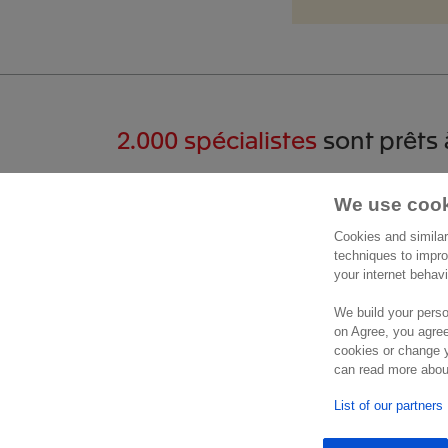
2.000 spécialistes
sont prêts 
Commencer une
Cont
We use cook
conversation
Cookies and similar
Exact 
techniques to impro
Avenue
your internet behav
+32 2 711 15 11
1780 
We build your perso
Formulaire de contact
Belgiq
on Agree, you agree
Lieu
cookies or change y
can read more about
List of our partners