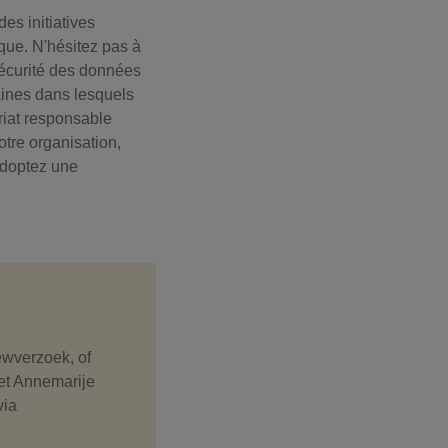
es initiatives
èque. N'hésitez pas à
 sécurité des données
maines dans lesquels
uriat responsable
otre organisation,
adoptez une
iewverzoek, of
et Annemarije
via