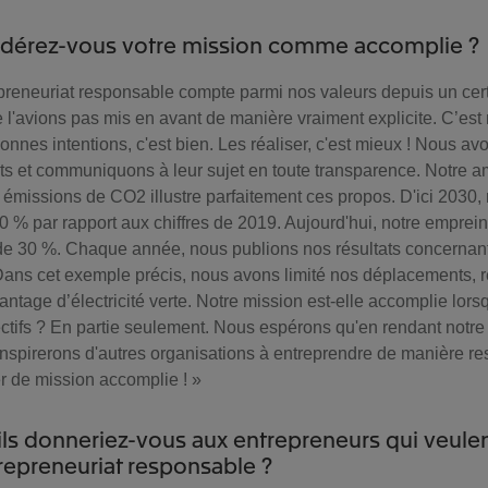
idérez-vous votre mission comme accomplie ?
trepreneuriat responsable compte parmi nos valeurs depuis un cer
l'avions pas mis en avant de manière vraiment explicite. C’es
bonnes intentions, c'est bien. Les réaliser, c'est mieux ! Nous 
ets et communiquons à leur sujet en toute transparence. Notre a
 émissions de CO2 illustre parfaitement ces propos. D'ici 2030,
0 % par rapport aux chiffres de 2019. Aujourd'hui, notre emprei
 de 30 %. Chaque année, nous publions nos résultats concernant 
Dans cet exemple précis, nous avons limité nos déplacements, re
avantage d’électricité verte. Notre mission est-elle accomplie lo
ectifs ? En partie seulement. Nous espérons qu'en rendant notre 
inspirerons d'autres organisations à entreprendre de manière r
er de mission accomplie ! »
ils donneriez-vous aux entrepreneurs qui veulent
trepreneuriat responsable ?