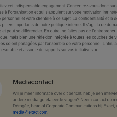
citez cet indispensable engagement. Concentrez-vous donc sur d
s à l’organisation et qui s'appuient sur votre motivation intrins
personnel et votre clientèle à ce sujet. La confidentialité et la
s piliers importants de notre politique interne. Il s'agit là de do
 et peut se différencier. En outre, ne faites pas de l’entreprene
ique, mais bien une réflexion intégrée à toutes les couches de v
ées soient partagées par l'ensemble de votre personnel. Enfin, 
mesurable et assortie de rapports sur vos initiatives. »
Mediacontact
Wil je meer informatie over dit bericht, heb je een interv
andere media-gerelateerde vragen? Neem contact op m
Dérogée, head of Corporate Communications bij Exact, 
media@exact.com
.