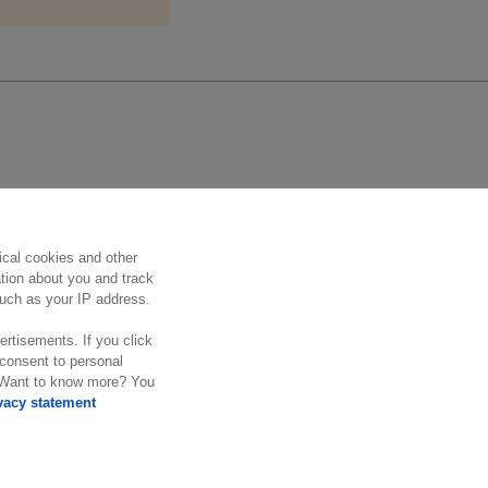
Suivez nous
ical cookies and other
ation about you and track
 such as your IP address.
ertisements. If you click
 consent to personal
. Want to know more? You
vacy statement