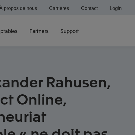
À propos de nous
Carrières
Contact
Login
ptables
Partners
Support
xander Rahusen,
ct Online,
neuriat
le « ne doit pas