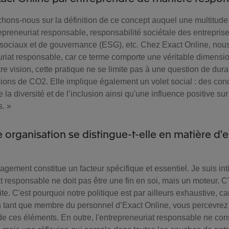
chons-nous sur la définition de ce concept auquel une multitude
repreneuriat responsable, responsabilité sociétale des entreprise
ociaux et de gouvernance (ESG), etc. Chez Exact Online, nous
uriat responsable, car ce terme comporte une véritable dimensio
re vision, cette pratique ne se limite pas à une question de dura
ions de CO2. Elle implique également un volet social : des condi
 la diversité et de l’inclusion ainsi qu'une influence positive su
s. »
e organisation se distingue-t-elle en matière d'
gagement constitue un facteur spécifique et essentiel. Je suis 
t responsable ne doit pas être une fin en soi, mais un moteur. C'
te. C'est pourquoi notre politique est par ailleurs exhaustive, car
 tant que membre du personnel d’Exact Online, vous percevrez 
 de ces éléments. En outre, l'entrepreneuriat responsable ne con