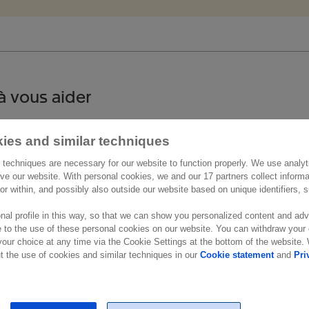
à vous aider
act
Autres informations
ies and similar techniques
 techniques are necessary for our website to function properly. We use analyt
Belgium
Carrières
ve our website. With personal cookies, we and our 17 partners collect inform
 Reine Astrid 166
ior within, and possibly also outside our website based on unique identifiers,
Support
Wemmel
nal profile in this way, so that we can show you personalized content and adv
ue
 to the use of these personal cookies on our website. You can withdraw your
our choice at any time via the Cookie Settings at the bottom of the website
 the use of cookies and similar techniques in our
Cookie statement
and
Pri