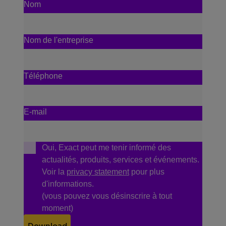
Nom
Nom de l'entreprise
Téléphone
E-mail
Oui, Exact peut me tenir informé des
actualités, produits, services et événements.
Voir la
privacy statement
pour plus
d'informations.
(vous pouvez vous désinscrire à tout
moment)
Download