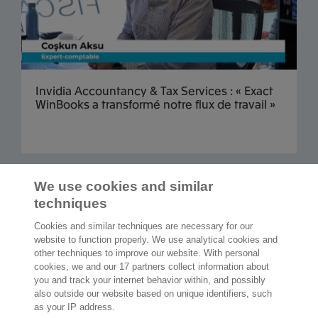
Invidia Accountancy & Tax Services : « Exact
WinBooks a transformé notre flux de travail »
Afficher plus d'articles
We use cookies and similar
techniques
Cookies and similar techniques are necessary for our
website to function properly. We use analytical cookies and
other techniques to improve our website. With personal
2.000 spécialistes
sont prêts à vous aider
cookies, we and our 17 partners collect information about
you and track your internet behavior within, and possibly
also outside our website based on unique identifiers, such
Contact
as your IP address.