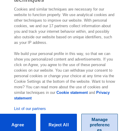
Cookies and similar techniques are necessary for our
website to function properly. We use analytical cookies and
other techniques to improve our website. With personal
2.000 especialistas
dispuestos a
cookies, we and our 17 partners collect information about
ayudarte
you and track your internet behavior within, and possibly
also outside our website based on unique identifiers, such
as your IP address.
Contáctanos
We build your personal profile in this way, so that we can
Paseo de la Castellana 200
show you personalized content and advertisements. If you
click on Agree, you agree to the use of these personal
Planta 9
cookies on our website. You can withdraw your consent to
28046 Madrid
personal cookies or change your choice at any time via the
Visítanos
Cookie Settings at the bottom of the website. Want to know
more? You can read more about the use of cookies and
similar techniques in our
Cookie statement
and
Privacy
statement
List of our partners
Manage
Agree
Reject All
preferenc
© Exact 2026
es