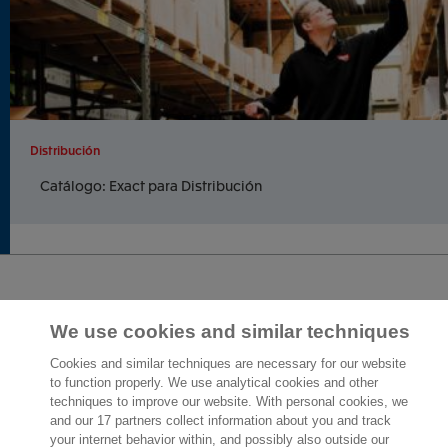
Distribución
Catálogo: Exact para Distribución
2.000 especialistas
dispuestos a
We use cookies and similar techniques
ayudarte
Cookies and similar techniques are necessary for our website
to function properly. We use analytical cookies and other
Contáctanos
techniques to improve our website. With personal cookies, we
and our 17 partners collect information about you and track
your internet behavior within, and possibly also outside our
Paseo de la Castellana 200