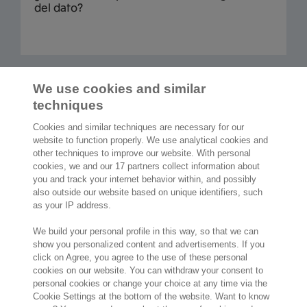
del dato?
Cargar más
We use cookies and similar
techniques
Cookies and similar techniques are necessary for our
website to function properly. We use analytical cookies and
other techniques to improve our website. With personal
2.000 especialistas
dispuestos a
cookies, we and our 17 partners collect information about
ayudarte
you and track your internet behavior within, and possibly
also outside our website based on unique identifiers, such
as your IP address.
Contáctanos
We build your personal profile in this way, so that we can
Paseo de la Castellana 200
show you personalized content and advertisements. If you
click on Agree, you agree to the use of these personal
Planta 9
cookies on our website. You can withdraw your consent to
28046 Madrid
personal cookies or change your choice at any time via the
Visítanos
Cookie Settings at the bottom of the website. Want to know