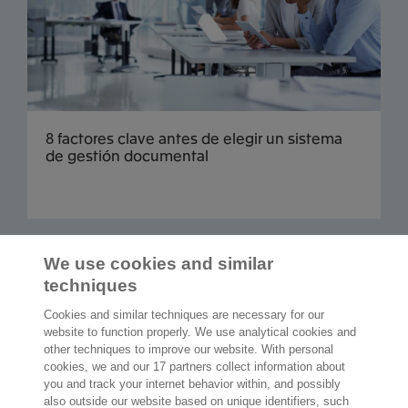
8 factores clave antes de elegir un sistema
de gestión documental
Cargar más
We use cookies and similar
techniques
Cookies and similar techniques are necessary for our
website to function properly. We use analytical cookies and
other techniques to improve our website. With personal
2.000 especialistas
dispuestos a
cookies, we and our 17 partners collect information about
ayudarte
you and track your internet behavior within, and possibly
also outside our website based on unique identifiers, such