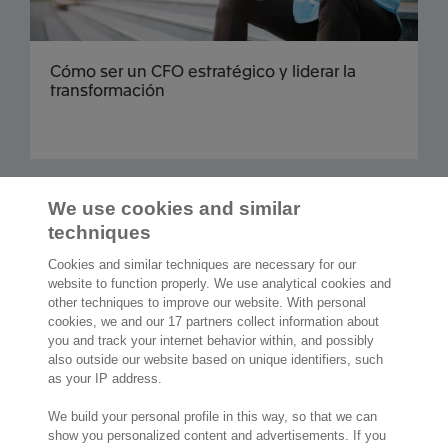
Cómo ser un CFO estratégico y liderar la
transformación
Cargar más
We use cookies and similar
techniques
Cookies and similar techniques are necessary for our
website to function properly. We use analytical cookies and
other techniques to improve our website. With personal
2.000 especialistas
dispuestos a
cookies, we and our 17 partners collect information about
ayudarte
you and track your internet behavior within, and possibly
also outside our website based on unique identifiers, such
as your IP address.
Contáctanos
We build your personal profile in this way, so that we can
Paseo de la Castellana 200
show you personalized content and advertisements. If you