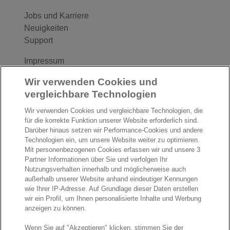
Jobs und Karriere
Neuigkeiten
Support
Impressum
Follow us
Wir verwenden Cookies und
vergleichbare Technologien
F
L
Y
Wir verwenden Cookies und vergleichbare Technologien, die
a
i
o
für die korrekte Funktion unserer Website erforderlich sind.
c
n
u
Darüber hinaus setzen wir Performance-Cookies und andere
I
S
e
k
T
Technologien ein, um unsere Website weiter zu optimieren.
n
p
Mit personenbezogenen Cookies erfassen wir und unsere 3
b
e
u
Partner Informationen über Sie und verfolgen Ihr
s
o
o
d
b
Nutzungsverhalten innerhalb und möglicherweise auch
t
t
o
I
e
außerhalb unserer Website anhand eindeutiger Kennungen
a
i
wie Ihrer IP-Adresse. Auf Grundlage dieser Daten erstellen
k
n
wir ein Profil, um Ihnen personalisierte Inhalte und Werbung
g
f
© Exact 2026
anzeigen zu können.
r
y
Privacy statement
a
Wenn Sie auf "Akzeptieren" klicken, stimmen Sie der