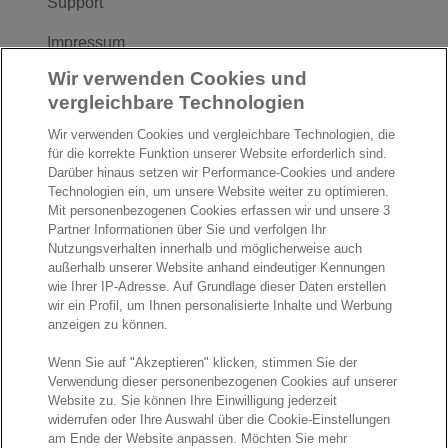
Support
Impressum
Wir verwenden Cookies und
Follow us
vergleichbare Technologien
F
L
Y
Wir verwenden Cookies und vergleichbare Technologien, die
a
i
o
für die korrekte Funktion unserer Website erforderlich sind.
c
n
u
Darüber hinaus setzen wir Performance-Cookies und andere
I
S
Technologien ein, um unsere Website weiter zu optimieren.
e
k
T
Mit personenbezogenen Cookies erfassen wir und unsere 3
n
p
b
e
u
Partner Informationen über Sie und verfolgen Ihr
s
o
o
d
b
Nutzungsverhalten innerhalb und möglicherweise auch
t
t
außerhalb unserer Website anhand eindeutiger Kennungen
o
I
e
a
i
wie Ihrer IP-Adresse. Auf Grundlage dieser Daten erstellen
k
n
wir ein Profil, um Ihnen personalisierte Inhalte und Werbung
g
f
© Exact 2026
anzeigen zu können.
r
y
Privacy statement
a
Wenn Sie auf "Akzeptieren" klicken, stimmen Sie der
Cookie statement
m
Verwendung dieser personenbezogenen Cookies auf unserer
Cookie settings
Website zu. Sie können Ihre Einwilligung jederzeit
widerrufen oder Ihre Auswahl über die Cookie-Einstellungen
Marketing preferences
am Ende der Website anpassen. Möchten Sie mehr