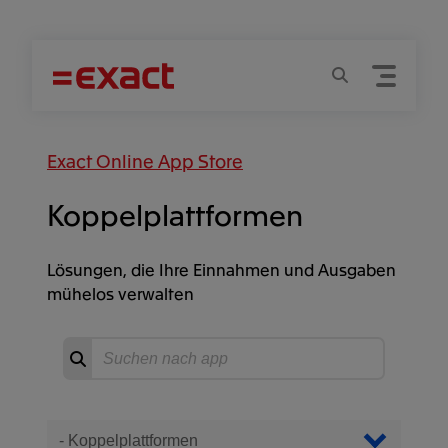
Menu
Suchen
Exact Online App Store
Koppelplattformen
Lösungen, die Ihre Einnahmen und Ausgaben
mühelos verwalten
Suchen
Start
suchen
Filter Apps
Nach Kategorie filtern