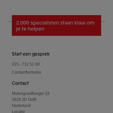
Een team kan alleen goed functioneren als er
binnen het team, goed wordt gecommuniceerd;
zowel mondeling als schriftelijk.
2.000 specialisten
staan klaar om
je te helpen
Start een gesprek
015 - 711 51 00
Contactformulier
Contact
Molengraaffsingel 33
2629 JD Delft
Nederland
Locatie