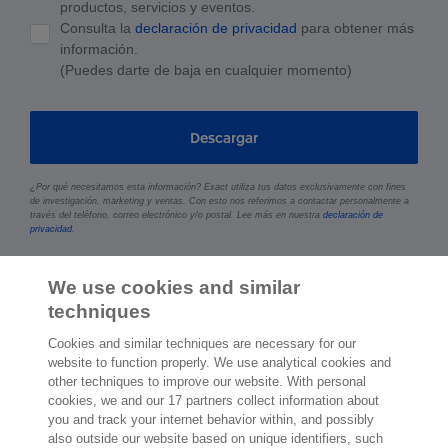
productos, servicios y eventos.
Consulta la
declaración de privacidad
para obtener más
información.
(Puedes darte de baja en cualquier momento)
Descargar
¿Por qué necesitamos esta información? Exact utiliza tus datos exclusivamente con fines
de investigación, marketing y ventas. Con esto nos referimos a contactar personalmente a
través del teléfono, correo electrónico y/o postal. Lee más en nuestra
declaración de
privacidad
.
We use cookies and similar
techniques
Cookies and similar techniques are necessary for our
website to function properly. We use analytical cookies and
other techniques to improve our website. With personal
2.000 especialistas
dispuestos a
cookies, we and our 17 partners collect information about
ayudarte
you and track your internet behavior within, and possibly
also outside our website based on unique identifiers, such