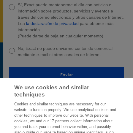
Sí, Exact puede mantenerme al día con noticias e
información sobre productos, servicios y eventos a
través del correo electrónico y otros canales de Internet.
Lea
la declaración de privacidad
para obtener más
información.
(Puede darse de baja en cualquier momento)
No, Exact no puede enviarme contenido comercial
mediante e-mail ni otros canales de Internet.
Enviar
We use cookies and similar
techniques
Cookies and similar techniques are necessary for our
website to function properly. We use analytical cookies and
other techniques to improve our website. With personal
2.000 especialistas
dispuestos a
cookies, we and our 17 partners collect information about
ayudarte
you and track your internet behavior within, and possibly
also outside our website based on unique identifiers, such