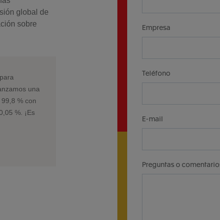
ifas
sión global de
ación sobre
Empresa
Teléfono
 para
lcanzamos una
l 99,8 % con
0,05 %. ¡Es
E-mail
Preguntas o comentario