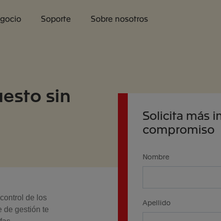
egocio
Soporte
Sobre nosotros
uesto sin
Solicita más i
compromiso
Nombre
control de los
Apellido
e de gestión te