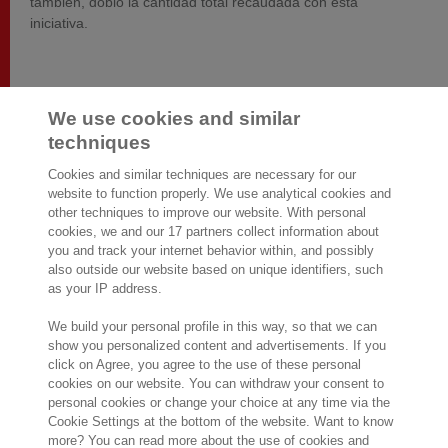
también, dobló la cantidad total recaudada con esta
iniciativa.
We use cookies and similar
techniques
Cookies and similar techniques are necessary for our
website to function properly. We use analytical cookies and
other techniques to improve our website. With personal
2.000 especialistas
dispuestos a
cookies, we and our 17 partners collect information about
ayudarte
you and track your internet behavior within, and possibly
also outside our website based on unique identifiers, such
as your IP address.
Contáctanos
We build your personal profile in this way, so that we can
show you personalized content and advertisements. If you
Paseo de la Castellana 200
click on Agree, you agree to the use of these personal
Planta 9
cookies on our website. You can withdraw your consent to
28046 Madrid
personal cookies or change your choice at any time via the
Visítanos
Cookie Settings at the bottom of the website. Want to know
more? You can read more about the use of cookies and