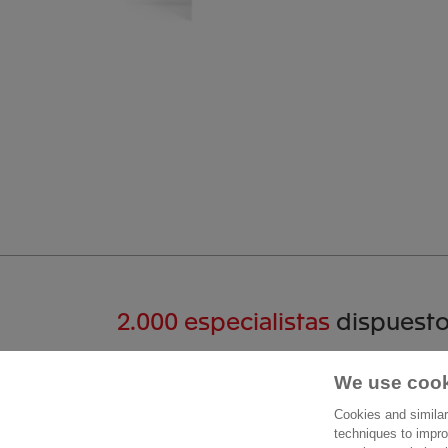
2.000 especialistas
dispuesto
Hablemos
We use cook
Cont
Cookies and similar
Paseo 
techniques to impro
+34 912 309 632