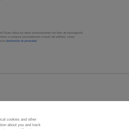
? Exact utiliza tus datos exclusivamente con fines de investigación,
rimos a contactar personalmente a través del teléfono, correo
uestra
declaración de privacidad
.
Síguenos
ical cookies and other
ation about you and track