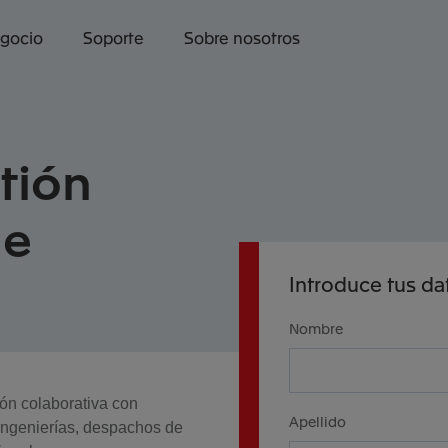
egocio
Soporte
Sobre nosotros
tión
de
Introduce tus da
Nombre
ón colaborativa con
Apellido
ingenierías, despachos de