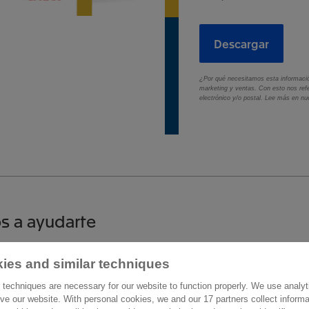
Descargar
¿Por qué necesitamos esta información
marketing y ventas. Con esto nos refe
electrónico y/o postal. Lee más en n
s a ayudarte
ies and similar techniques
áctanos
Más información
 techniques are necessary for our website to function properly. We use analyt
de la Castellana 200
ve our website. With personal cookies, we and our 17 partners collect inform
Trabaja con nosotros