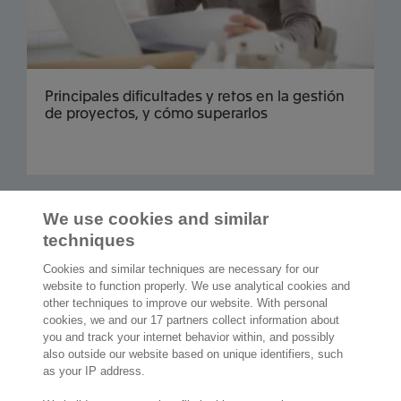
Principales dificultades y retos en la gestión
de proyectos, y cómo superarlos
Cargar más
We use cookies and similar
techniques
Cookies and similar techniques are necessary for our
website to function properly. We use analytical cookies and
other techniques to improve our website. With personal
2.000 especialistas
dispuestos a
cookies, we and our 17 partners collect information about
ayudarte
you and track your internet behavior within, and possibly
also outside our website based on unique identifiers, such
as your IP address.
Contáctanos