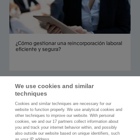
¿Cómo gestionar una reincorporación laboral
eficiente y segura?
Cargar más
We use cookies and similar
techniques
Cookies and similar techniques are necessary for our
website to function properly. We use analytical cookies and
other techniques to improve our website. With personal
2.000 especialistas
dispuestos a
cookies, we and our 17 partners collect information about
ayudarte
you and track your internet behavior within, and possibly
also outside our website based on unique identifiers, such
as your IP address.