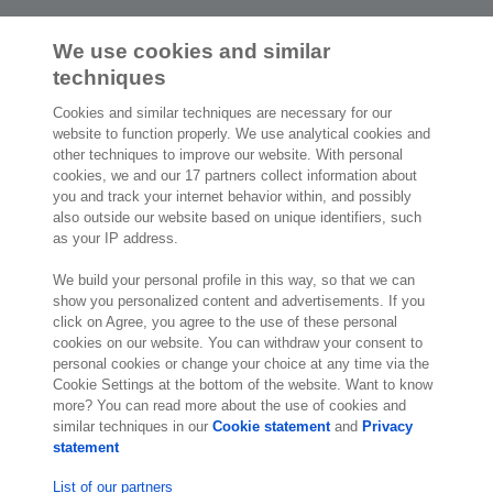
Cargar más
We use cookies and similar
techniques
Cookies and similar techniques are necessary for our
website to function properly. We use analytical cookies and
other techniques to improve our website. With personal
2.000 especialistas
dispuestos a
cookies, we and our 17 partners collect information about
ayudarte
you and track your internet behavior within, and possibly
also outside our website based on unique identifiers, such
as your IP address.
Contáctanos
We build your personal profile in this way, so that we can
Paseo de la Castellana 200
show you personalized content and advertisements. If you
click on Agree, you agree to the use of these personal
Planta 9
cookies on our website. You can withdraw your consent to
28046 Madrid
personal cookies or change your choice at any time via the
Visítanos
Cookie Settings at the bottom of the website. Want to know
more? You can read more about the use of cookies and
similar techniques in our
Cookie statement
and
Privacy
statement
List of our partners