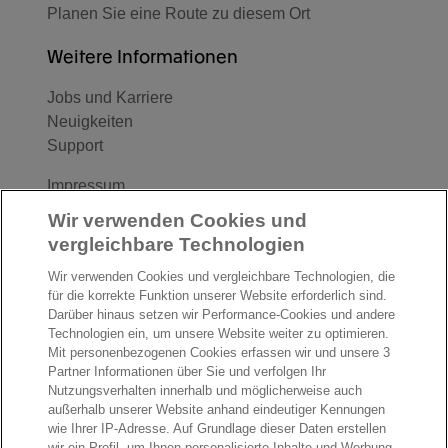
Planen Sie eine Route zu diesem Ort
Weitere Informationen
Jobs und Karriere
Neuigkeiten
Support
Impressum
Wir verwenden Cookies und
Follow us
vergleichbare Technologien
F
L
Y
Wir verwenden Cookies und vergleichbare Technologien, die
a
i
o
für die korrekte Funktion unserer Website erforderlich sind.
Darüber hinaus setzen wir Performance-Cookies und andere
c
n
u
I
S
Technologien ein, um unsere Website weiter zu optimieren.
e
k
T
Mit personenbezogenen Cookies erfassen wir und unsere 3
n
p
b
e
u
Partner Informationen über Sie und verfolgen Ihr
s
o
o
d
b
Nutzungsverhalten innerhalb und möglicherweise auch
t
t
außerhalb unserer Website anhand eindeutiger Kennungen
o
I
e
a
i
wie Ihrer IP-Adresse. Auf Grundlage dieser Daten erstellen
k
n
wir ein Profil, um Ihnen personalisierte Inhalte und Werbung