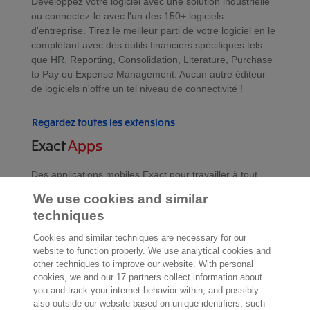
Développez votre logiciel avec une solution industrielle
ou connectez-le avec l'un des 150+ logiciels
d'entreprise. Tirez le meilleur parti de votre logiciel en le
complétant avec des outils financiers spécifiques tels
que HR, Reporting, Consolidation, Literature, Purchase
to Pay ou Expense Management. Aucun autre éditeur
de logiciels n'offre un tel niveau de connectivité !
Regardez toutes les extensions
Exact
Apps
Des applications mobiles Exact pour travailler à tout
moment et partout, en toute simplicité et rapidité
We use cookies and similar
techniques
Regardez toutes les apps
Cookies and similar techniques are necessary for our
website to function properly. We use analytical cookies and
other techniques to improve our website. With personal
cookies, we and our 17 partners collect information about
you and track your internet behavior within, and possibly
2.000 spécialistes
sont prêts à vous aider
also outside our website based on unique identifiers, such