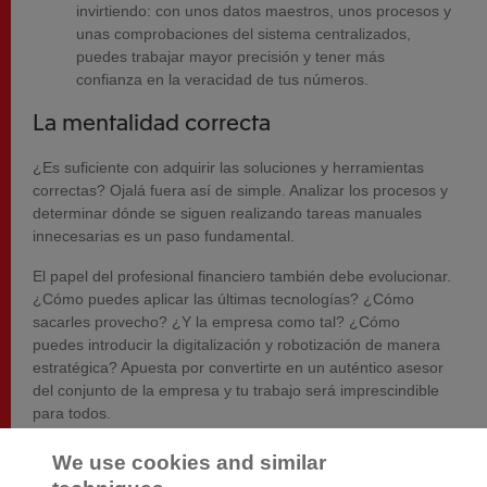
invirtiendo: con unos datos maestros, unos procesos y
unas comprobaciones del sistema centralizados,
puedes trabajar mayor precisión y tener más
confianza en la veracidad de tus números.
La mentalidad correcta
¿Es suficiente con adquirir las soluciones y herramientas
correctas? Ojalá fuera así de simple. Analizar los procesos y
determinar dónde se siguen realizando tareas manuales
innecesarias es un paso fundamental.
El papel del profesional financiero también debe evolucionar.
¿Cómo puedes aplicar las últimas tecnologías? ¿Cómo
sacarles provecho? ¿Y la empresa como tal? ¿Cómo
puedes introducir la digitalización y robotización de manera
estratégica? Apuesta por convertirte en un auténtico asesor
del conjunto de la empresa y tu trabajo será imprescindible
para todos.
*El Barómetro de empresas 2016 de Exact es una encuesta realizada por Exact
We use cookies and similar
con la participación de pymes (50-250 empleados) en los Países Bajos.