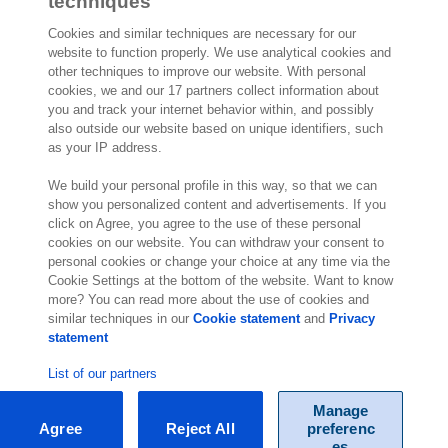
techniques
Cookies and similar techniques are necessary for our
website to function properly. We use analytical cookies and
other techniques to improve our website. With personal
2.000 especialistas
dispuestos a
cookies, we and our 17 partners collect information about
ayudarte
you and track your internet behavior within, and possibly
also outside our website based on unique identifiers, such
as your IP address.
Contáctanos
We build your personal profile in this way, so that we can
show you personalized content and advertisements. If you
Paseo de la Castellana 200
click on Agree, you agree to the use of these personal
Planta 9
cookies on our website. You can withdraw your consent to
28046 Madrid
personal cookies or change your choice at any time via the
Visítanos
Cookie Settings at the bottom of the website. Want to know
more? You can read more about the use of cookies and
similar techniques in our
Cookie statement
and
Privacy
statement
List of our partners
Manage
Agree
Reject All
preferenc
© Exact 2026
es