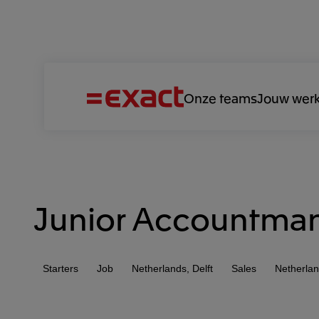
Onze teams
Jouw werk
Exact Online vacatures
Junior Accountma
Starters
Job
Netherlands, Delft
Sales
Netherla