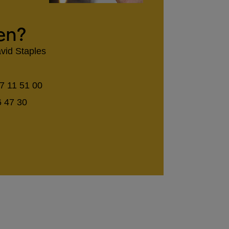
en?
vid Staples
7 11 51 00
6 47 30