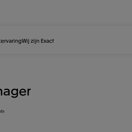
ervaring
Wij zijn Exact
nager
nds