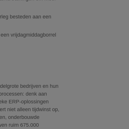
erleg besteden aan een
 een vrijdagmiddagborrel
ddelgrote bedrijven en hun
sprocessen: denk aan
ieke ERP-oplossingen
t niet alleen tijdwinst op,
rken, onderbouwde
uwen ruim 675.000