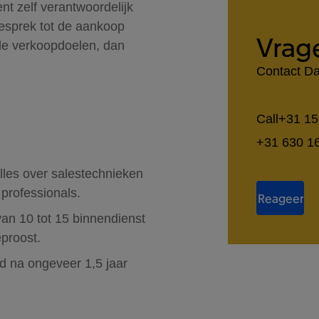
ent zelf verantwoordelijk
 gesprek tot de aankoop
Vrag
de verkoopdoelen, dan
Contact Da
Call
+31 15
+31 630 1
Call
 alles over salestechnieken
 professionals.
Reageer
an 10 tot 15 binnendienst
eproost.
ld na ongeveer 1,5 jaar