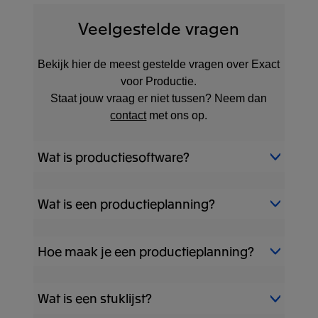
Veelgestelde vragen
Bekijk hier de meest gestelde vragen over Exact
voor Productie.
Staat jouw vraag er niet tussen? Neem dan
contact
met ons op.
Wat is productiesoftware?
Productiesoftware is software waarmee je
Wat is een productieplanning?
het gehele productieproces kan
digitaliseren: van productie tot levering.
Productieplanning
betreft letterlijk ‘de
Hoe maak je een productieplanning?
planning van de productie’ van een
product. Bij het maken van een
De productieplanning kan je met
productieplan moeten verschillende
Wat is een stuklijst?
verschillende tools creëren. Zo kan je dit
elementen in de planning meegenomen