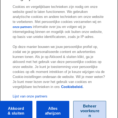
I
S
e
k
T
Cookies en vergelijkbare technieken zijn nodig om onze
n
p
b
e
u
website goed te laten functioneren. We gebruiken
s
o
o
d
b
analytische cookies en andere technieken om onze website
t
t
te verbeteren. Met persoonlijke cookies verzamelen wij en
o
I
e
a
i
informatie over jou en volgen wij je
onze partners
k
n
internetgedrag binnen en mogelijk ook buiten onze website,
g
f
© Exact 2026
op basis van unieke identificatoren, zoals je IP-adres.
r
y
Privacy statement
a
Op deze manier bouwen we jouw persoonlijke profiel op,
Cookie statement
zodat we je gepersonaliseerde content en advertenties
m
Cookie settings
kunnen tonen. Als je op Akkoord & sluiten klikt, ga je
akkoord met het gebruik van deze persoonlijke cookies op
Marketing preferences
onze website. Je kunt je toestemming voor persoonlijke
Disclaimer
cookies op elk moment intrekken of je keuze wijzigen via de
Cookie-instellingen onderaan de website. Wil je meer weten?
Site conditions
Je kunt meer lezen over het gebruik van cookies en
Terms & conditions
vergelijkbare technieken in ons
Cookiebeleid.
Trust center
Lijst van onze partners
Beheer
Akkoord
Alles
voorkeure
& sluiten
afwijzen
n