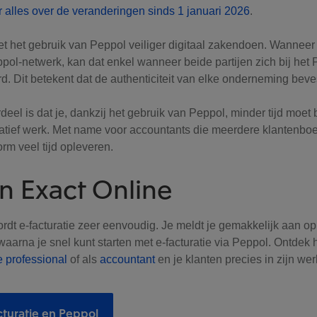
r alles over de veranderingen sinds 1 januari 2026
.
t het gebruik van Peppol veiliger digitaal zakendoen. Wanneer 
eppol-netwerk, kan dat enkel wanneer beide partijen zich bij het
d. Dit betekent dat de authenticiteit van elke onderneming be
eel is dat je, dankzij het gebruik van Peppol, minder tijd moet
ratief werk. Met name voor accountants die meerdere klantenb
orm veel tijd opleveren.
in Exact Online
rdt e-facturatie zeer eenvoudig. Je meldt je gemakkelijk aan o
waarna je snel kunt starten met e-facturatie via Peppol. Ontdek h
e professional
of als
accountant
en je klanten precies in zijn wer
cturatie en Peppol