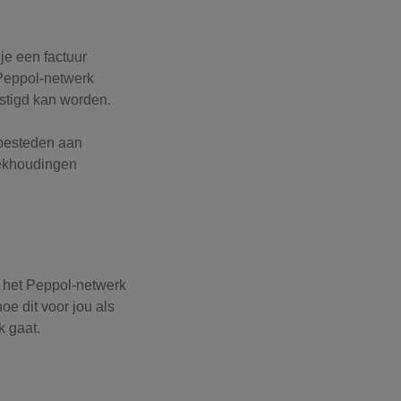
je een factuur
 Peppol-netwerk
vestigd kan worden.
 besteden aan
oekhoudingen
p het Peppol-netwerk
oe dit voor jou als
k gaat.