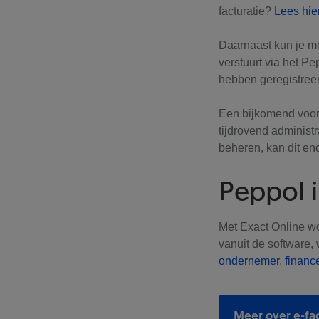
facturatie?
Lees hie
Daarnaast kun je me
verstuurt via het P
hebben geregistreer
Een bijkomend voord
tijdrovend administ
beheren, kan dit en
Peppol 
Met Exact Online wo
vanuit de software, 
ondernemer
,
financ
Meer over e-fa