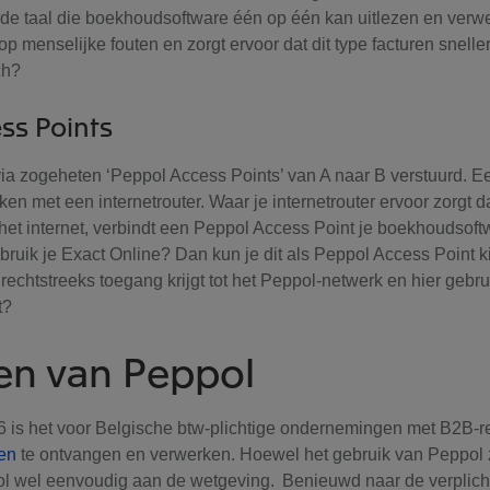
rde taal die boekhoudsoftware één op één kan uitlezen en verwe
p menselijke fouten en zorgt ervoor dat dit type facturen snelle
och?
ss Points
ia zogeheten ‘Peppol Access Points’ van A naar B verstuurd. 
jken met een internetrouter. Waar je internetrouter ervoor zorgt d
het internet, verbindt een Peppol Access Point je boekhoudsoft
ruik je Exact Online? Dan kun je dit als Peppol Access Point k
 rechtstreeks toegang krijgt tot het Peppol-netwerk en hier geb
at?
en van Peppol
6 is het voor Belgische btw-plichtige ondernemingen met B2B-re
ren
te ontvangen en verwerken. Hoewel het gebruik van Peppol zel
ol wel eenvoudig aan de wetgeving. Benieuwd naar de verplich