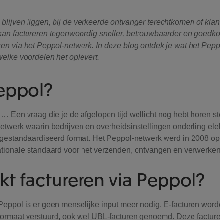
 blijven liggen, bij de verkeerde ontvanger terechtkomen of klan
kan factureren tegenwoordig sneller, betrouwbaarder en goedko
eren via het Peppol-netwerk. In deze blog ontdek je wat het Pepp
welke voordelen het oplevert.
Peppol?
’… Een vraag die je de afgelopen tijd wellicht nog hebt horen st
netwerk waarin bedrijven en overheidsinstellingen onderling ele
 gestandaardiseerd format. Het Peppol-netwerk werd in 2008 opg
ationale standaard voor het verzenden, ontvangen en verwerke
kt factureren via Peppol?
a Peppol is er geen menselijke input meer nodig. E-facturen wor
formaat verstuurd, ook wel UBL-facturen genoemd. Deze facture