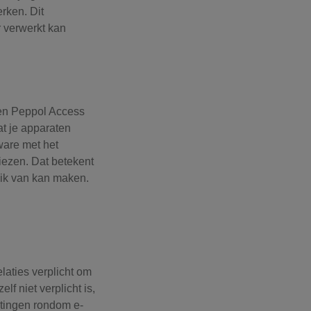
rken. Dit
r verwerkt kan
Een Peppol Access
at je apparaten
ware met het
iezen. Dat betekent
ruik van kan maken.
laties verplicht om
f niet verplicht is,
tingen rondom e-