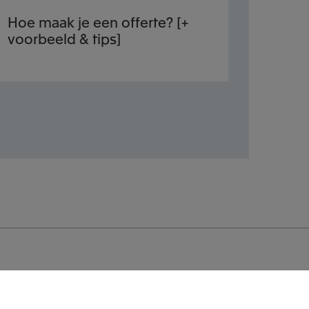
Hoe maak je een offerte? [+
voorbeeld & tips]