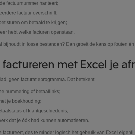
de factuurnummer hanteert;
erdere factuur overschrijft;
et sturen om betaald te krijgen;
eer hebt welke facturen openstaan.
al bijhoudt in losse bestanden? Dan groeit de kans op fouten én o
factureren met Excel je af
lad, geen facturatieprogramma. Dat betekent:
e nummering of betaallinks;
met je boekhouding;
etaalstatus of klantgeschiedenis;
erk dat je óók had kunnen automatiseren.
 factureert, des te minder logisch het gebruik van Excel eigenlijk