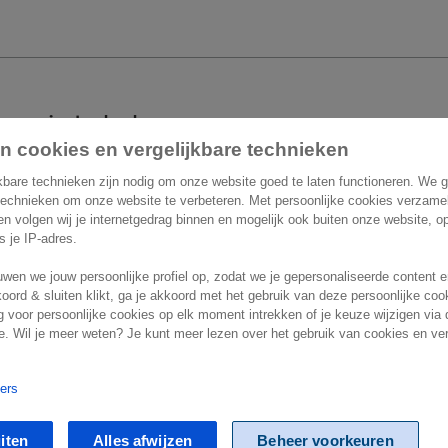
 om je te helpen
n cookies en vergelijkbare technieken
act
Overige informatie
kbare technieken zijn nodig om onze website goed te laten functioneren. We 
technieken om onze website te verbeteren. Met persoonlijke cookies verzame
 en volgen wij je internetgedrag binnen en mogelijk ook buiten onze website, 
Belgium
Vacatures
ls je IP-adres.
n Astridlaan 166
wen we jouw persoonlijke profiel op, zodat we je gepersonaliseerde content 
Support
Wemmel
koord & sluiten klikt, ga je akkoord met het gebruik van deze persoonlijke co
 voor persoonlijke cookies op elk moment intrekken of je keuze wijzigen via 
. Wil je meer weten? Je kunt meer lezen over het gebruik van cookies en ver
ners
t
Cookie settings
Marketing preferences
Disclaimer
Site condit
iten
Alles afwijzen
Beheer voorkeuren