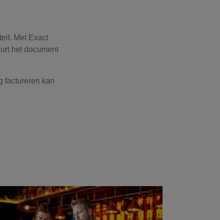
teit. Met Exact
uurt het document
g factureren kan