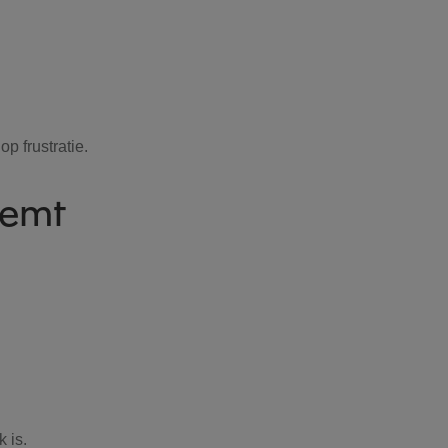
p frustratie.
remt
 is.