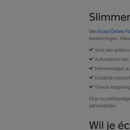
Slimmer
Met
Exact Online F
berekeningen. Alles 
Snel een professi
Automatisch btw
Herinneringen au
Duidelijk overzi
Directe koppelin
Of je nu zelfstandig
administratie.
Wil je é