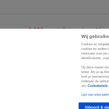
2.000 specialisten
staan klaar
Wij gebruike
Start een gesprek
Cont
Cookies en vergelij
cookies en andere 
informatie over jou
Exact 
+32 2 711 15 11
identificatoren, zoa
Koningi
Op deze manier bou
Contactformulier
1780 
tonen. Als je op Ak
België
kunt je toestemming
Locatie
onderaan de website
ons
Cookiebeleid.
Lijst van onze part
© Exact 2026
Privacy statement
Cookie statemen
Akkoord & slu