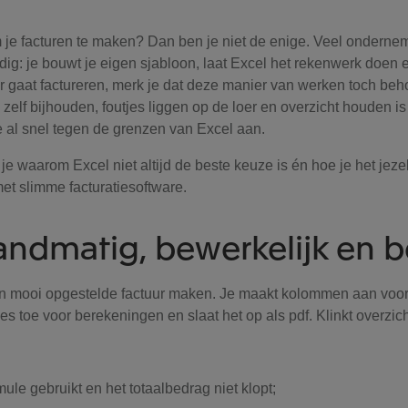
 je facturen te maken? Dan ben je niet de enige. Veel ondernem
ndig: je bouwt je eigen sjabloon, laat Excel het rekenwerk doen e
er gaat factureren, merk je dat deze manier van werken toch beho
 zelf bijhouden, foutjes liggen op de loer en overzicht houden is 
 je al snel tegen de grenzen van Excel aan.
je waarom Excel niet altijd de beste keuze is én hoe je het jeze
et slimme facturatiesoftware.
andmatig, bewerkelijk en 
n mooi opgestelde factuur maken. Je maakt kolommen aan voor 
es toe voor berekeningen en slaat het op als pdf. Klinkt overzich
ule gebruikt en het totaalbedrag niet klopt;