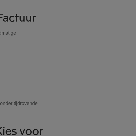
Factuur
dmatige
 zonder tijdrovende
Kies voor