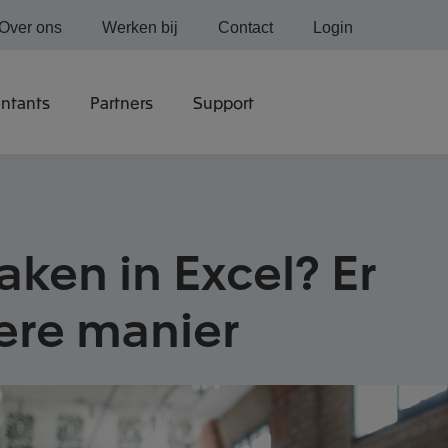
Over ons
Werken bij
Contact
Login
ntants
Partners
Support
ken in Excel? Er
tere manier