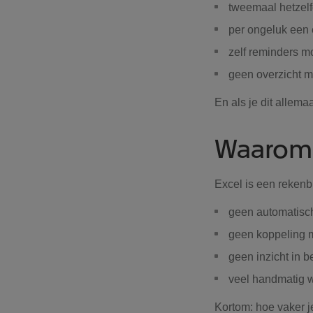
tweemaal hetzelf
per ongeluk een e
zelf reminders mo
geen overzicht m
En als je dit allema
Waarom 
Excel is een rekenb
geen automatisch
geen koppeling 
geen inzicht in b
veel handmatig w
Kortom: hoe vaker je