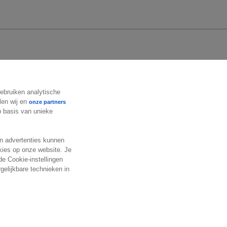
Volg ons
gebruiken analytische
len wij en
onze partners
op basis van unieke
en advertenties kunnen
okies op onze website. Je
de Cookie-instellingen
gelijkbare technieken in
ions
Terms & conditions
Trust center