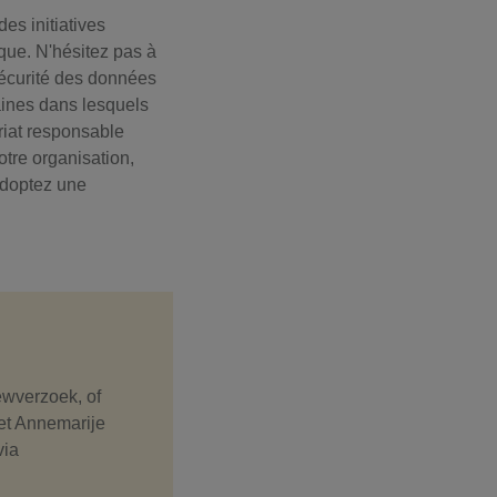
es initiatives
èque. N'hésitez pas à
 sécurité des données
maines dans lesquels
uriat responsable
otre organisation,
adoptez une
iewverzoek, of
et Annemarije
via