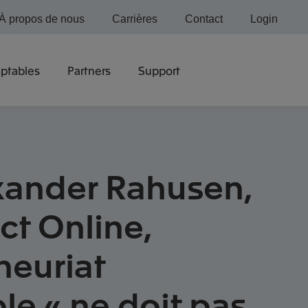
À propos de nous
Carrières
Contact
Login
ptables
Partners
Support
xander Rahusen,
ct Online,
neuriat
le « ne doit pas