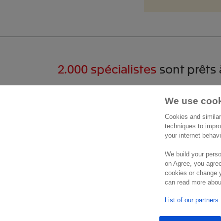
2.000 spécialistes
sont prêts 
Commencer une
Cont
We use cook
conversation
Cookies and similar
Exact 
techniques to impro
Avenue
your internet behav
+32 2 711 15 11
1780 
We build your perso
Formulaire de contact
Belgiq
on Agree, you agree
Lieu
cookies or change y
can read more about
List of our partners