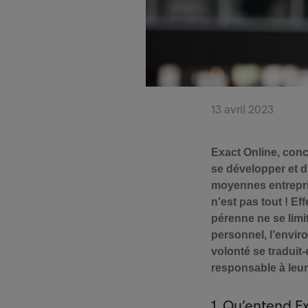
13 avril 2023
Exact Online, conc
se développer et d'
moyennes entrepris
n'est pas tout ! E
pérenne ne se limit
personnel, l’envi
volonté se traduit
responsable à leur
1. Qu’entend E