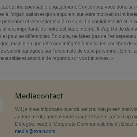
citez cet indispensable engagement. Concentrez-vous donc sur d
s à l’organisation et qui s'appuient sur votre motivation intrins
personnel et votre clientèle à ce sujet. La confidentialité et la
s piliers importants de notre politique interne. Il s'agit là de do
 et peut se différencier. En outre, ne faites pas de l’entreprene
ique, mais bien une réflexion intégrée à toutes les couches de v
ées soient partagées par l'ensemble de votre personnel. Enfin, 
mesurable et assortie de rapports sur vos initiatives. »
Mediacontact
Wil je meer informatie over dit bericht, heb je een interv
andere media-gerelateerde vragen? Neem contact op m
Dérogée, head of Corporate Communications bij Exact, 
media@exact.com
.