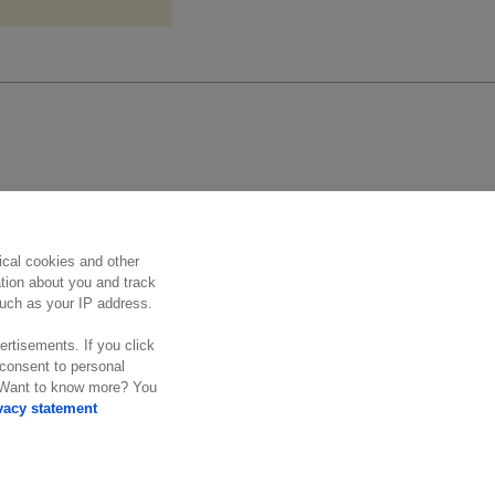
Suivez nous
ical cookies and other
ation about you and track
 such as your IP address.
ertisements. If you click
 consent to personal
. Want to know more? You
vacy statement