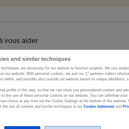
à vous aider
act
Autres informations
ies and similar techniques
 techniques are necessary for our website to function properly. We use analyt
Belgium
Carrières
ve our website. With personal cookies, we and our 17 partners collect inform
 Reine Astrid 166
ior within, and possibly also outside our website based on unique identifiers,
Support
Wemmel
nal profile in this way, so that we can show you personalized content and adv
ue
 to the use of these personal cookies on our website. You can withdraw your
our choice at any time via the Cookie Settings at the bottom of the website
 the use of cookies and similar techniques in our
Cookie statement
and
Pri