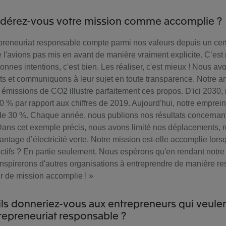
idérez-vous votre mission comme accomplie ?
trepreneuriat responsable compte parmi nos valeurs depuis un cer
l'avions pas mis en avant de manière vraiment explicite. C’es
bonnes intentions, c'est bien. Les réaliser, c'est mieux ! Nous 
ets et communiquons à leur sujet en toute transparence. Notre a
 émissions de CO2 illustre parfaitement ces propos. D'ici 2030,
0 % par rapport aux chiffres de 2019. Aujourd'hui, notre emprei
 de 30 %. Chaque année, nous publions nos résultats concernant 
Dans cet exemple précis, nous avons limité nos déplacements, re
avantage d’électricité verte. Notre mission est-elle accomplie lo
ectifs ? En partie seulement. Nous espérons qu'en rendant notre 
inspirerons d'autres organisations à entreprendre de manière r
er de mission accomplie ! »
ils donneriez-vous aux entrepreneurs qui veulent
trepreneuriat responsable ?