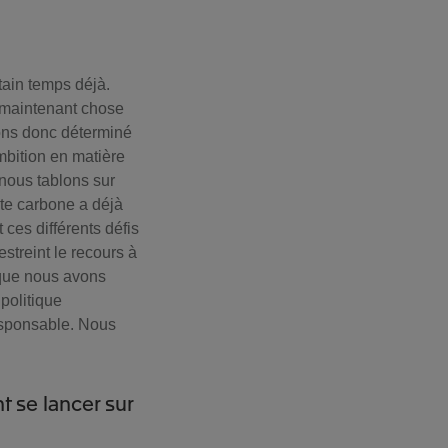
tain temps déjà.
t maintenant chose
avons donc déterminé
mbition en matière
 nous tablons sur
nte carbone a déjà
ces différents défis
streint le recours à
rsque nous avons
politique
esponsable. Nous
 se lancer sur