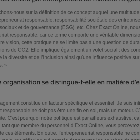
chons-nous sur la définition de ce concept auquel une multitude
repreneuriat responsable, responsabilité sociétale des entreprise
ociaux et de gouvernance (ESG), etc. Chez Exact Online, nous
uriat responsable, car ce terme comporte une véritable dimensio
re vision, cette pratique ne se limite pas à une question de dura
ions de CO2. Elle implique également un volet social : des condi
 la diversité et de l’inclusion ainsi qu'une influence positive su
s. »
e organisation se distingue-t-elle en matière d'
gagement constitue un facteur spécifique et essentiel. Je suis 
t responsable ne doit pas être une fin en soi, mais un moteur. C'
te. C'est pourquoi notre politique est par ailleurs exhaustive, car
 tant que membre du personnel d’Exact Online, vous percevrez 
 de ces éléments. En outre, l'entrepreneuriat responsable ne con