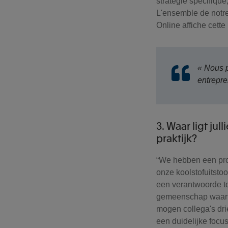
stratégie spécifique
L'ensemble de notre 
Online affiche cett
« Nous p
entrepr
3. Waar ligt j
praktijk?
“We hebben een prog
onze koolstofuitstoo
een verantwoorde to
gemeenschap waarin 
mogen collega's dri
een duidelijke focu