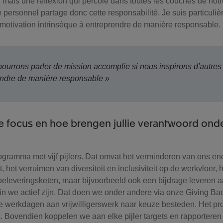
, mais une réflexion qui percole dans toutes les couches de notr
personnel partage donc cette responsabilité. Je suis particuliè
e motivation intrinsèque à entreprendre de manière responsable.
ourrons parler de mission accomplie si nous inspirons d'autres
endre de manière responsable »
ullie focus en hoe brengen jullie verantwoord on
ramma met vijf pijlers. Dat omvat het verminderen van ons en
t, het verruimen van diversiteit en inclusiviteit op de werkvloer,
eleveringsketen, maar bijvoorbeeld ook een bijdrage leveren a
we actief zijn. Dat doen we onder andere via onze Giving Bac
e werkdagen aan vrijwilligerswerk naar keuze besteden. Het p
s. Bovendien koppelen we aan elke pijler targets en rapporteren