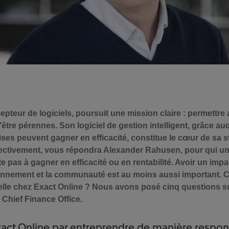
epteur de logiciels, poursuit une mission claire : permettre
être pérennes. Son logiciel de gestion intelligent, grâce auq
es peuvent gagner en efficacité, constitue le cœur de sa st
ffectivement, vous répondra Alexander Rahusen, pour qui u
e pas à gagner en efficacité ou en rentabilité. Avoir un impa
ronnement et la communauté est au moins aussi important.
-elle chez Exact Online ? Nous avons posé cinq questions su
 Chief Finance Office.
xact Online par entreprendre de manière respon