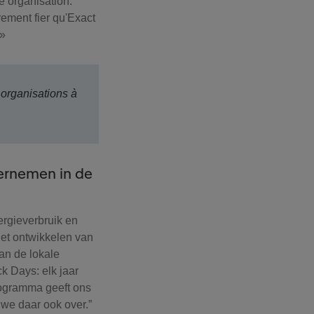
e organisation.
rement fier qu'Exact
 »
 organisations à
dernemen in de
ergieverbruik en
 het ontwikkelen van
an de lokale
k Days: elk jaar
rogramma geeft ons
 we daar ook over.”